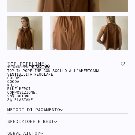
TOP POPELINE
€
126.00
€
63.00
TOP IN POPELINE CON SCOLLO ALL’AMERICANA.
VESTIBILITÀ REGOLARE.
COLORI:
COCOA
WHITE
BLUE MERCI
COMPOSIZIONE:
98% COTONE
2% ELASTANE
METODI DI PAGAMENTO
SPEDIZIONE E RESI
SERVE AIUTO?