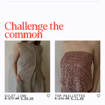
Challenge the
common
GILET LINO
TOP PAILLETTES
€
177.00
€
89.00
€
141.00
€
71.00