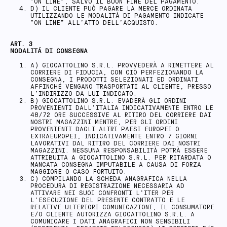
“ON LINE”, SALVO IL BUON FINE DEL PAGAMENTO.
D) IL CLIENTE PUÒ PAGARE LA MERCE ORDINATA
UTILIZZANDO LE MODALITÀ DI PAGAMENTO INDICATE
“ON LINE” ALL’ATTO DELL’ACQUISTO.
ART. 3
MODALITÁ DI CONSEGNA
A) GIOCATTOLINO S.R.L. PROVVEDERÀ A RIMETTERE AL
CORRIERE DI FIDUCIA, CON CIÒ PERFEZIONANDO LA
CONSEGNA, I PRODOTTI SELEZIONATI ED ORDINATI
AFFINCHÉ VENGANO TRASPORTATI AL CLIENTE, PRESSO
L’INDIRIZZO DA LUI INDICATO.
B) GIOCATTOLINO S.R.L. EVADERÀ GLI ORDINI
PROVENIENTI DALL’ITALIA INDICATIVAMENTE ENTRO LE
48/72 ORE SUCCESSIVE AL RITIRO DEL CORRIERE DAI
NOSTRI MAGAZZINI MENTRE, PER GLI ORDINI
PROVENIENTI DAGLI ALTRI PAESI EUROPEI O
EXTRAEUROPEI, INDICATIVAMENTE ENTRO 7 GIORNI
LAVORATIVI DAL RITIRO DEL CORRIERE DAI NOSTRI
MAGAZZINI. NESSUNA RESPONSABILITÀ POTRÀ ESSERE
ATTRIBUITA A GIOCATTOLINO S.R.L. PER RITARDATA O
MANCATA CONSEGNA IMPUTABILE A CAUSA DI FORZA
MAGGIORE O CASO FORTUITO.
C) COMPILANDO LA SCHEDA ANAGRAFICA NELLA
PROCEDURA DI REGISTRAZIONE NECESSARIA AD
ATTIVARE NEI SUOI CONFRONTI L’ITER PER
L’ESECUZIONE DEL PRESENTE CONTRATTO E LE
RELATIVE ULTERIORI COMUNICAZIONI, IL CONSUMATORE
E/O CLIENTE AUTORIZZA GIOCATTOLINO S.R.L. A
COMUNICARE I DATI ANAGRAFICI NON SENSIBILI