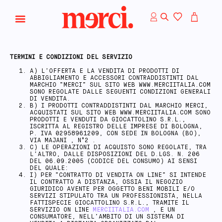
TERMINI E CONDIZIONI DEL SERVIZIO
A) L’OFFERTA E LA VENDITA DI PRODOTTI DI
ABBIGLIAMENTO E ACCESSORI CONTRADDISTINTI DAL
MARCHIO “MERCI” SUL SITO WEB WWW.MERCIITALIA.COM
SONO REGOLATE DALLE SEGUENTI CONDIZIONI GENERALI
DI VENDITA.
B) I PRODOTTI CONTRADDISTINTI DAL MARCHIO MERCI,
ACQUISTATI SUL SITO WEB WWW.MERCIITALIA.COM SONO
PRODOTTI E VENDUTI DA GIOCATTOLINO S.R.L.,
ISCRITTA AL REGISTRO DELLE IMPRESE DI BOLOGNA,
P. IVA 02958961209, CON SEDE IN BOLOGNA (BO),
VIA MAJANI , N°2 .
C) LE OPERAZIONI DI ACQUISTO SONO REGOLATE, TRA
L’ALTRO, DALLE DISPOSIZIONI DEL D.LGS. N. 206
DEL 06.09.2005 (CODICE DEL CONSUMO) AI SENSI
DEL QUALE:
I) PER “CONTRATTO DI VENDITA ON LINE” SI INTENDE
IL CONTRATTO A DISTANZA, OSSIA IL NEGOZIO
GIURIDICO AVENTE PER OGGETTO BENI MOBILI E/O
SERVIZI STIPULATO TRA UN PROFESSIONISTA, NELLA
FATTISPECIE GIOCATTOLINO S.R.L., TRAMITE IL
SERVIZIO ON LINE
MERCIITALIA.COM
, E UN
CONSUMATORE, NELL’AMBITO DI UN SISTEMA DI