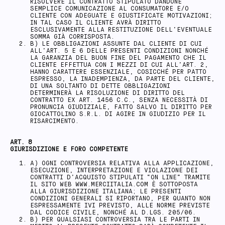
RISOLVERE IL CONTRATTO STIPULATO DANDONE
SEMPLICE COMUNICAZIONE AL CONSUMATORE E/O
CLIENTE CON ADEGUATE E GIUSTIFICATE MOTIVAZIONI;
IN TAL CASO IL CLIENTE AVRÀ DIRITTO
ESCLUSIVAMENTE ALLA RESTITUZIONE DELL’EVENTUALE
SOMMA GIÀ CORRISPOSTA.
B) LE OBBLIGAZIONI ASSUNTE DAL CLIENTE DI CUI
ALL’ART. 5 E 6 DELLE PRESENTI CONDIZIONI NONCHÉ
LA GARANZIA DEL BUON FINE DEL PAGAMENTO CHE IL
CLIENTE EFFETTUA CON I MEZZI DI CUI ALL’ART. 2,
HANNO CARATTERE ESSENZIALE, COSICCHÉ PER PATTO
ESPRESSO, LA INADEMPIENZA, DA PARTE DEL CLIENTE,
DI UNA SOLTANTO DI DETTE OBBLIGAZIONI
DETERMINERÀ LA RISOLUZIONE DI DIRITTO DEL
CONTRATTO EX ART. 1456 C.C., SENZA NECESSITÀ DI
PRONUNCIA GIUDIZIALE, FATTO SALVO IL DIRITTO PER
GIOCATTOLINO S.R.L. DI AGIRE IN GIUDIZIO PER IL
RISARCIMENTO.
ART. 8
GIURISDIZIONE E FORO COMPETENTE
A) OGNI CONTROVERSIA RELATIVA ALLA APPLICAZIONE,
ESECUZIONE, INTERPRETAZIONE E VIOLAZIONE DEI
CONTRATTI D’ACQUISTO STIPULATI “ON LINE” TRAMITE
IL SITO WEB WWW.MERCIITALIA.COM È SOTTOPOSTA
ALLA GIURISDIZIONE ITALIANA; LE PRESENTI
CONDIZIONI GENERALI SI RIPORTANO, PER QUANTO NON
ESPRESSAMENTE IVI PREVISTO, ALLE NORME PREVISTE
DAL CODICE CIVILE, NONCHÉ AL D.LGS. 205/06.
B) PER QUALSIASI CONTROVERSIA TRA LE PARTI IN