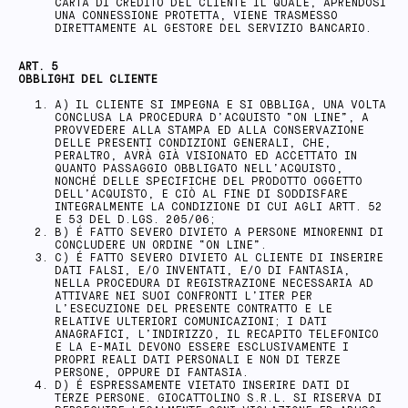
CARTA DI CREDITO DEL CLIENTE IL QUALE, APRENDOSI
UNA CONNESSIONE PROTETTA, VIENE TRASMESSO
DIRETTAMENTE AL GESTORE DEL SERVIZIO BANCARIO.
ART. 5
OBBLIGHI DEL CLIENTE
A) IL CLIENTE SI IMPEGNA E SI OBBLIGA, UNA VOLTA
CONCLUSA LA PROCEDURA D’ACQUISTO “ON LINE”, A
PROVVEDERE ALLA STAMPA ED ALLA CONSERVAZIONE
DELLE PRESENTI CONDIZIONI GENERALI, CHE,
PERALTRO, AVRÀ GIÀ VISIONATO ED ACCETTATO IN
QUANTO PASSAGGIO OBBLIGATO NELL’ACQUISTO,
NONCHÉ DELLE SPECIFICHE DEL PRODOTTO OGGETTO
DELL’ACQUISTO, E CIÒ AL FINE DI SODDISFARE
INTEGRALMENTE LA CONDIZIONE DI CUI AGLI ARTT. 52
E 53 DEL D.LGS. 205/06;
B) É FATTO SEVERO DIVIETO A PERSONE MINORENNI DI
CONCLUDERE UN ORDINE “ON LINE”.
C) É FATTO SEVERO DIVIETO AL CLIENTE DI INSERIRE
DATI FALSI, E/O INVENTATI, E/O DI FANTASIA,
NELLA PROCEDURA DI REGISTRAZIONE NECESSARIA AD
ATTIVARE NEI SUOI CONFRONTI L’ITER PER
L’ESECUZIONE DEL PRESENTE CONTRATTO E LE
RELATIVE ULTERIORI COMUNICAZIONI; I DATI
ANAGRAFICI, L’INDIRIZZO, IL RECAPITO TELEFONICO
E LA E-MAIL DEVONO ESSERE ESCLUSIVAMENTE I
PROPRI REALI DATI PERSONALI E NON DI TERZE
PERSONE, OPPURE DI FANTASIA.
D) É ESPRESSAMENTE VIETATO INSERIRE DATI DI
TERZE PERSONE. GIOCATTOLINO S.R.L. SI RISERVA DI