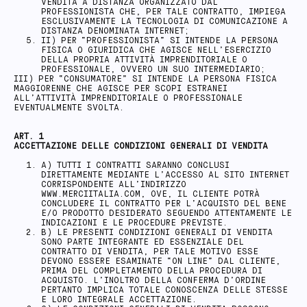
VENDITA A DISTANZA ORGANIZZATO DAL
PROFESSIONISTA CHE, PER TALE CONTRATTO, IMPIEGA
ESCLUSIVAMENTE LA TECNOLOGIA DI COMUNICAZIONE A
DISTANZA DENOMINATA INTERNET;
II) PER “PROFESSIONISTA” SI INTENDE LA PERSONA
FISICA O GIURIDICA CHE AGISCE NELL’ESERCIZIO
DELLA PROPRIA ATTIVITÀ IMPRENDITORIALE O
PROFESSIONALE, OVVERO UN SUO INTERMEDIARIO;
III) PER “CONSUMATORE” SI INTENDE LA PERSONA FISICA
MAGGIORENNE CHE AGISCE PER SCOPI ESTRANEI
ALL’ATTIVITÀ IMPRENDITORIALE O PROFESSIONALE
EVENTUALMENTE SVOLTA.
ART. 1
ACCETTAZIONE DELLE CONDIZIONI GENERALI DI VENDITA
A) TUTTI I CONTRATTI SARANNO CONCLUSI
DIRETTAMENTE MEDIANTE L’ACCESSO AL SITO INTERNET
CORRISPONDENTE ALL’INDIRIZZO
WWW.MERCIITALIA.COM, OVE, IL CLIENTE POTRÀ
CONCLUDERE IL CONTRATTO PER L’ACQUISTO DEL BENE
E/O PRODOTTO DESIDERATO SEGUENDO ATTENTAMENTE LE
INDICAZIONI E LE PROCEDURE PREVISTE.
B) LE PRESENTI CONDIZIONI GENERALI DI VENDITA
SONO PARTE INTEGRANTE ED ESSENZIALE DEL
CONTRATTO DI VENDITA, PER TALE MOTIVO ESSE
DEVONO ESSERE ESAMINATE “ON LINE” DAL CLIENTE,
PRIMA DEL COMPLETAMENTO DELLA PROCEDURA DI
ACQUISTO. L’INOLTRO DELLA CONFERMA D’ORDINE
PERTANTO IMPLICA TOTALE CONOSCENZA DELLE STESSE
E LORO INTEGRALE ACCETTAZIONE.