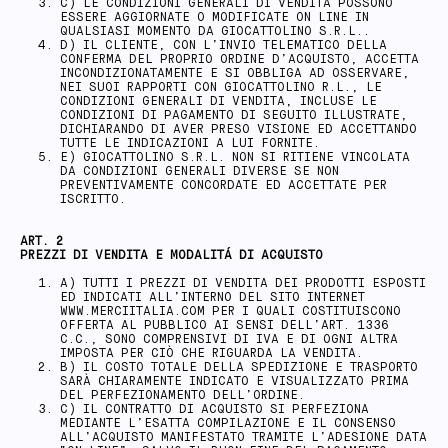
C) LE CONDIZIONI GENERALI DI VENDITA POSSONO
ESSERE AGGIORNATE O MODIFICATE ON LINE IN
QUALSIASI MOMENTO DA GIOCATTOLINO S.R.L..
D) IL CLIENTE, CON L’INVIO TELEMATICO DELLA
CONFERMA DEL PROPRIO ORDINE D’ACQUISTO, ACCETTA
INCONDIZIONATAMENTE E SI OBBLIGA AD OSSERVARE,
NEI SUOI RAPPORTI CON GIOCATTOLINO R.L., LE
CONDIZIONI GENERALI DI VENDITA, INCLUSE LE
CONDIZIONI DI PAGAMENTO DI SEGUITO ILLUSTRATE,
DICHIARANDO DI AVER PRESO VISIONE ED ACCETTANDO
TUTTE LE INDICAZIONI A LUI FORNITE.
E) GIOCATTOLINO S.R.L. NON SI RITIENE VINCOLATA
DA CONDIZIONI GENERALI DIVERSE SE NON
PREVENTIVAMENTE CONCORDATE ED ACCETTATE PER
ISCRITTO.
ART. 2
PREZZI DI VENDITA E MODALITÁ DI ACQUISTO
A) TUTTI I PREZZI DI VENDITA DEI PRODOTTI ESPOSTI
ED INDICATI ALL’INTERNO DEL SITO INTERNET
WWW.MERCIITALIA.COM PER I QUALI COSTITUISCONO
OFFERTA AL PUBBLICO AI SENSI DELL’ART. 1336
C.C., SONO COMPRENSIVI DI IVA E DI OGNI ALTRA
IMPOSTA PER CIÒ CHE RIGUARDA LA VENDITA.
B) IL COSTO TOTALE DELLA SPEDIZIONE E TRASPORTO
SARÀ CHIARAMENTE INDICATO E VISUALIZZATO PRIMA
DEL PERFEZIONAMENTO DELL’ORDINE.
C) IL CONTRATTO DI ACQUISTO SI PERFEZIONA
MEDIANTE L’ESATTA COMPILAZIONE E IL CONSENSO
ALL’ACQUISTO MANIFESTATO TRAMITE L’ADESIONE DATA