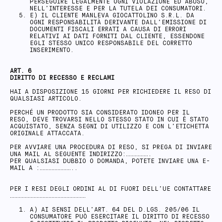
PERSEGUIRE LEGALMENTE OGNI VIOLAZIONE ED ABUSO,
NELL’INTERESSE E PER LA TUTELA DEI CONSUMATORI.
E) IL CLIENTE MANLEVA GIOCATTOLINO S.R.L. DA
OGNI RESPONSABILITÀ DERIVANTE DALL’EMISSIONE DI
DOCUMENTI FISCALI ERRATI A CAUSA DI ERRORI
RELATIVI AI DATI FORNITI DAL CLIENTE, ESSENDONE
EGLI STESSO UNICO RESPONSABILE DEL CORRETTO
INSERIMENTO.
ART. 6
DIRITTO DI RECESSO E RECLAMI
HAI A DISPOSIZIONE 15 GIORNI PER RICHIEDERE IL RESO DI
QUALSIASI ARTICOLO.
PERCHÉ UN PRODOTTO SIA CONSIDERATO IDONEO PER IL
RESO, DEVE TROVARSI NELLO STESSO STATO IN CUI È STATO
ACQUISTATO, SENZA SEGNI DI UTILIZZO E CON L’ETICHETTA
ORIGINALE ATTACCATA.
PER AVVIARE UNA PROCEDURA DI RESO, SI PREGA DI INVIARE
UNA MAIL AL SEGUENTE INDIRIZZO:…………….
PER QUALSIASI DUBBIO O DOMANDA, POTETE INVIARE UNA E-
MAIL A :…………………..
PER I RESI DEGLI ORDINI AL DI FUORI DELL’UE CONTATTARE
……………………………………………
A) AI SENSI DELL’ART. 64 DEL D.LGS. 205/06 IL
CONSUMATORE PUÒ ESERCITARE IL DIRITTO DI RECESSO