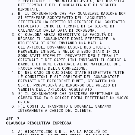
E RESTITUIRE IL PRODOTTO RICEVUTO, NEL RISPETTO
DEI TERMINI E DELLE MODALITÀ QUI DI SEGUITO
RIPORTATE.
B) IL CONSUMATORE CHE PER QUALSIASI RAGIONE NON
SI RITENESSE SODDISFATTO DELL’ACQUISTO
EFFETTUATO HA DIRITTO DI RECEDERE DAL CONTRATTO
STIPULATO, ENTRO IL TERMINE DI 14 GIORNI DI
CALENDARIO DALLA DATA DI CONSEGNA.
C) QUALORA ABBIA ESERCITATO LA FACOLTÀ DI
RECESSO IL CONSUMATORE DOVRÀ EFFETTUARE LA
RICHIESTA DI RESO INVIANDO UNA MAIL A………………………
GLI ARTICOLI DOVRANNO ESSERE RESTITUITI E
PERVENIRE INTEGRI E NELLO STESSO STATO IN CUI
SONO STATI RICEVUTI, PROVVISTI DEGLI IMBALLI
ORIGINALI E DEI CARTELLINI INDICANTI IL CODICE A
BARRE E DI OGNI EVENTUALE ALTRO MATERIALE CHE
FACCIA PARTE DELLA CONFEZIONE.
D) NEL CASO IN CUI SIANO STATE RISPETTATE TUTTE
LE CONDIZIONI E GLI OBBLIGHI DEL CONSUMATORE
PREVISTI NEI PRECEDENTI PUNTI, GIOCATTOLINO
S.R.L. PROVVEDERÀ AL RIMBORSO DEL PREZZO DI
VENDITA DELL’ARTICOLO ACQUISTATO
E) IL CONSUMATORE CHE DESIDERA EFFETTUARE UN
CAMBIO TAGLIA O COLORE POTRÀ EFFETTUARE UN NUOVO
ORDINE.
F)I COSTI DI TRASPORTO E DOGANALI SARANNO
INTERAMENTE A CARICO DEL CLIENTE.
ART. 7
CLAUSOLA RISOLUTIVA ESPRESSA
A) GIOCATTOLINO S.R.L. HA LA FACOLTÀ DI