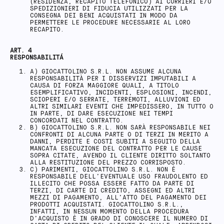
(RESIDENZA, RECAPITO TELEFONICO) AI CORRIERI E/O
SPEDIZIONIERI DI FIDUCIA UTILIZZATI PER LA
CONSEGNA DEI BENI ACQUISTATI IN MODO DA
PERMETTERE LE PROCEDURE NECESSARIE AL LORO
RECAPITO.
ART. 4
RESPONSABILITÁ
A) GIOCATTOLINO S.R.L. NON ASSUME ALCUNA
RESPONSABILITÀ PER I DISSERVIZI IMPUTABILI A
CAUSA DI FORZA MAGGIORE QUALI, A TITOLO
ESEMPLIFICATIVO, INCIDENTI, ESPLOSIONI, INCENDI,
SCIOPERI E/O SERRATE, TERREMOTI, ALLUVIONI ED
ALTRI SIMILARI EVENTI CHE IMPEDISSERO, IN TUTTO O
IN PARTE, DI DARE ESECUZIONE NEI TEMPI
CONCORDATI NEL CONTRATTO.
B) GIOCATTOLINO S.R.L. NON SARÀ RESPONSABILE NEI
CONFRONTI DI ALCUNA PARTE O DI TERZI IN MERITO A
DANNI, PERDITE E COSTI SUBITI A SEGUITO DELLA
MANCATA ESECUZIONE DEL CONTRATTO PER LE CAUSE
SOPRA CITATE, AVENDO IL CLIENTE DIRITTO SOLTANTO
ALLA RESTITUZIONE DEL PREZZO CORRISPOSTO.
C) PARIMENTI, GIOCATTOLINO S.R.L. NON È
RESPONSABILE DELL’EVENTUALE USO FRAUDOLENTO ED
ILLECITO CHE POSSA ESSERE FATTO DA PARTE DI
TERZI, DI CARTE DI CREDITO, ASSEGNI ED ALTRI
MEZZI DI PAGAMENTO, ALL’ATTO DEL PAGAMENTO DEI
PRODOTTI ACQUISTATI. GIOCATTOLINO S.R.L.,
INFATTI, IN NESSUN MOMENTO DELLA PROCEDURA
D’ACQUISTO È IN GRADO DI CONOSCERE IL NUMERO DI