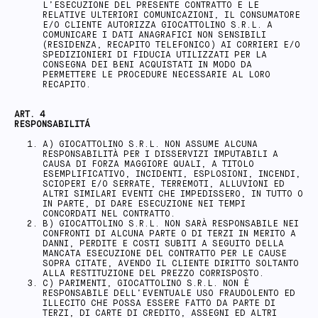
L’ESECUZIONE DEL PRESENTE CONTRATTO E LE
RELATIVE ULTERIORI COMUNICAZIONI, IL CONSUMATORE
E/O CLIENTE AUTORIZZA GIOCATTOLINO S.R.L. A
COMUNICARE I DATI ANAGRAFICI NON SENSIBILI
(RESIDENZA, RECAPITO TELEFONICO) AI CORRIERI E/O
SPEDIZIONIERI DI FIDUCIA UTILIZZATI PER LA
CONSEGNA DEI BENI ACQUISTATI IN MODO DA
PERMETTERE LE PROCEDURE NECESSARIE AL LORO
RECAPITO.
ART. 4
RESPONSABILITÁ
A) GIOCATTOLINO S.R.L. NON ASSUME ALCUNA
RESPONSABILITÀ PER I DISSERVIZI IMPUTABILI A
CAUSA DI FORZA MAGGIORE QUALI, A TITOLO
ESEMPLIFICATIVO, INCIDENTI, ESPLOSIONI, INCENDI,
SCIOPERI E/O SERRATE, TERREMOTI, ALLUVIONI ED
ALTRI SIMILARI EVENTI CHE IMPEDISSERO, IN TUTTO O
IN PARTE, DI DARE ESECUZIONE NEI TEMPI
CONCORDATI NEL CONTRATTO.
B) GIOCATTOLINO S.R.L. NON SARÀ RESPONSABILE NEI
CONFRONTI DI ALCUNA PARTE O DI TERZI IN MERITO A
DANNI, PERDITE E COSTI SUBITI A SEGUITO DELLA
MANCATA ESECUZIONE DEL CONTRATTO PER LE CAUSE
SOPRA CITATE, AVENDO IL CLIENTE DIRITTO SOLTANTO
ALLA RESTITUZIONE DEL PREZZO CORRISPOSTO.
C) PARIMENTI, GIOCATTOLINO S.R.L. NON È
RESPONSABILE DELL’EVENTUALE USO FRAUDOLENTO ED
ILLECITO CHE POSSA ESSERE FATTO DA PARTE DI
TERZI, DI CARTE DI CREDITO, ASSEGNI ED ALTRI