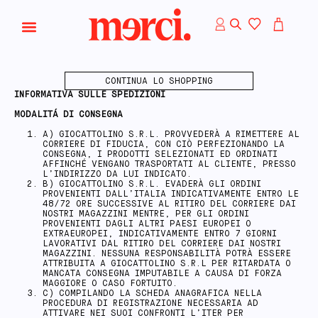
CONTINUA LO SHOPPING
INFORMATIVA SULLE SPEDIZIONI
MODALITÁ DI CONSEGNA
A) GIOCATTOLINO S.R.L. PROVVEDERÀ A RIMETTERE AL
CORRIERE DI FIDUCIA, CON CIÒ PERFEZIONANDO LA
CONSEGNA, I PRODOTTI SELEZIONATI ED ORDINATI
AFFINCHÉ VENGANO TRASPORTATI AL CLIENTE, PRESSO
L’INDIRIZZO DA LUI INDICATO.
B) GIOCATTOLINO S.R.L. EVADERÀ GLI ORDINI
PROVENIENTI DALL’ITALIA INDICATIVAMENTE ENTRO LE
48/72 ORE SUCCESSIVE AL RITIRO DEL CORRIERE DAI
NOSTRI MAGAZZINI MENTRE, PER GLI ORDINI
PROVENIENTI DAGLI ALTRI PAESI EUROPEI O
EXTRAEUROPEI, INDICATIVAMENTE ENTRO 7 GIORNI
LAVORATIVI DAL RITIRO DEL CORRIERE DAI NOSTRI
MAGAZZINI. NESSUNA RESPONSABILITÀ POTRÀ ESSERE
ATTRIBUITA A GIOCATTOLINO S.R.L PER RITARDATA O
MANCATA CONSEGNA IMPUTABILE A CAUSA DI FORZA
MAGGIORE O CASO FORTUITO.
C) COMPILANDO LA SCHEDA ANAGRAFICA NELLA
PROCEDURA DI REGISTRAZIONE NECESSARIA AD
ATTIVARE NEI SUOI CONFRONTI L’ITER PER