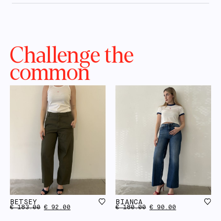
Challenge the
common
BETSEY
BIANCA
€
183.00
€
92.00
€
180.00
€
90.00