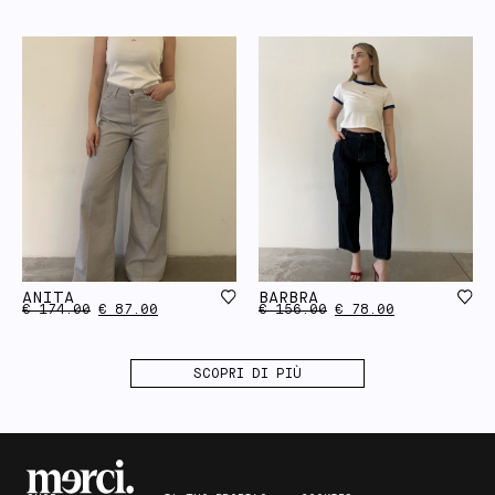
ANITA
BARBRA
€
174.00
€
87.00
€
156.00
€
78.00
SCOPRI DI PIÙ