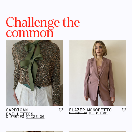
Challenge the
common
CARDIGAN
BLAZER MONOPETTO
€
366.00
€
183.00
PAILLETTES
€
246.00
€
123.00