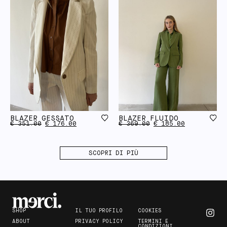
BLAZER GESSATO
BLAZER FLUIDO
€
351.00
€
176.00
€
369.00
€
185.00
SCOPRI DI PIÙ
SHOP
IL TUO PROFILO
COOKIES
ABOUT
PRIVACY POLICY
TERMINI E
CONDIZIONI