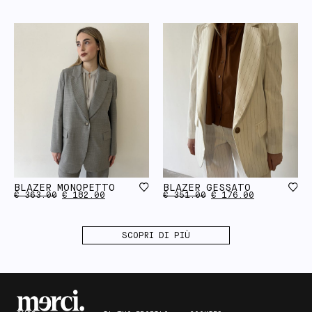
BLAZER MONOPETTO
BLAZER GESSATO
€
363.00
€
182.00
€
351.00
€
176.00
SCOPRI DI PIÙ