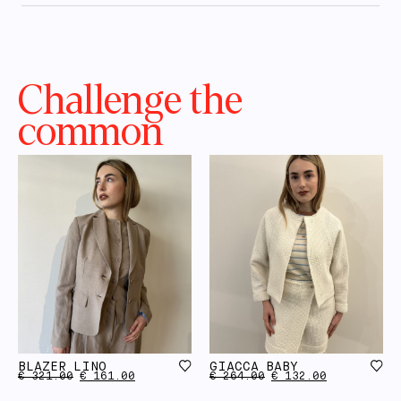
Challenge the
common
BLAZER LINO
GIACCA BABY
€
321.00
€
161.00
€
264.00
€
132.00