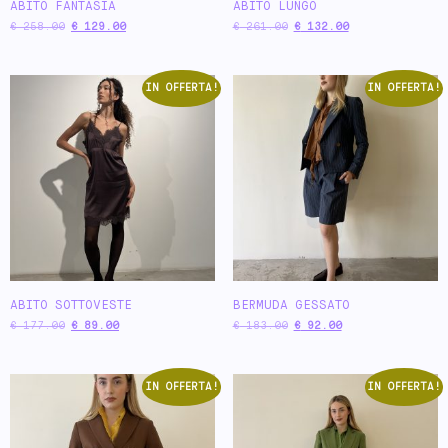
ABITO FANTASIA
ABITO LUNGO
€
258.00
€
129.00
€
261.00
€
132.00
IN OFFERTA!
IN OFFERTA!
ABITO SOTTOVESTE
BERMUDA GESSATO
€
177.00
€
89.00
€
183.00
€
92.00
IN OFFERTA!
IN OFFERTA!