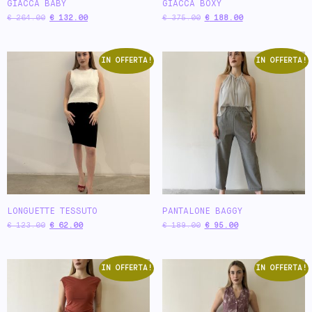
GIACCA BABY
GIACCA BOXY
€
264.00
€
132.00
€
375.00
€
188.00
IN OFFERTA!
IN OFFERTA!
LONGUETTE TESSUTO
PANTALONE BAGGY
€
123.00
€
62.00
€
189.00
€
95.00
IN OFFERTA!
IN OFFERTA!