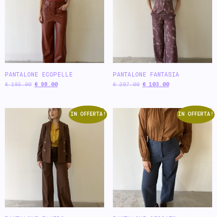
PANTALONE ECOPELLE
PANTALONE FANTASIA
€
195.00
€
98.00
€
207.00
€
103.00
IN OFFERTA!
IN OFFERTA!