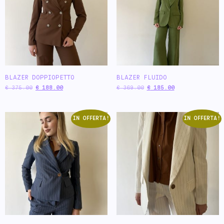
BLAZER DOPPIOPETTO
BLAZER FLUIDO
€
375.00
€
188.00
€
369.00
€
185.00
IN OFFERTA!
IN OFFERTA!