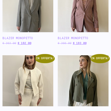
BLAZER MONOPETTO
BLAZER MONOPETTO
€
363.00
€
182.00
€
366.00
€
183.00
IN OFFERTA!
IN OFFERTA!