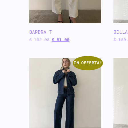
BARBRA T
BELLA
€
162.00
€
81.00
€
189.
IN OFFERTA!