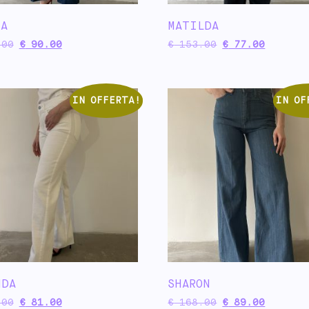
CA
MATILDA
00
€
90.00
€
153.00
€
77.00
IN OFFERTA!
IN OF
NDA
SHARON
00
€
81.00
€
168.00
€
89.00