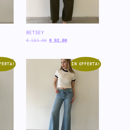
BETSEY
€
183.00
€
92.00
FERTA!
IN OFFERTA!