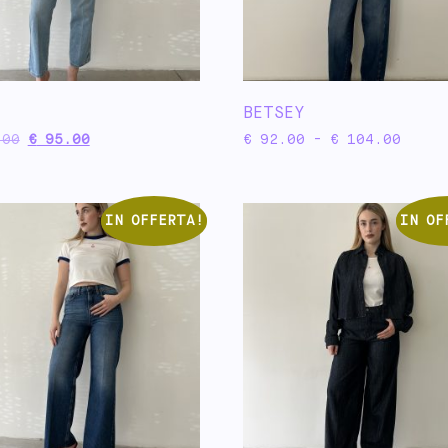
BETSEY
00
€
95.00
€
92.00
-
€
104.00
IN OFFERTA!
IN OF