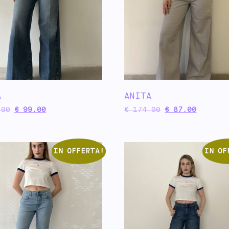
A
ANITA
00
€
99.00
€
174.00
€
87.00
IN OFFERTA!
IN OF