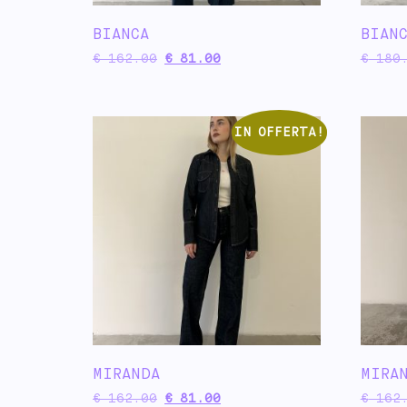
BIANCA
BIAN
€
162.00
€
81.00
€
180.
IN OFFERTA!
MIRANDA
MIRA
€
162.00
€
81.00
€
162.