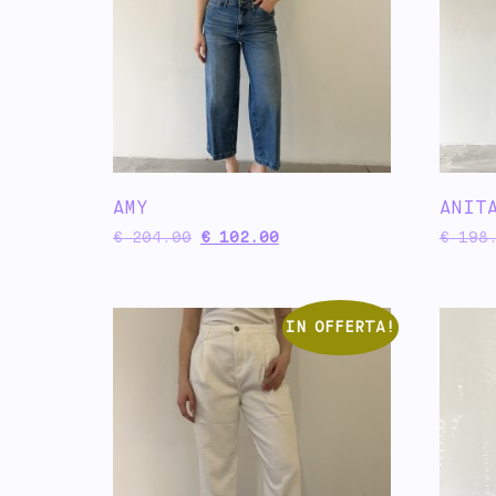
AMY
ANIT
€
204.00
€
102.00
€
198.
IN OFFERTA!