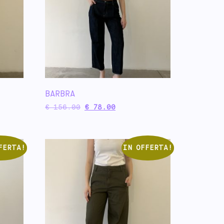
BARBRA
€
156.00
€
78.00
FERTA!
IN OFFERTA!