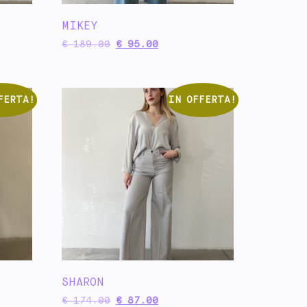
MIKEY
€
189.00
€
95.00
FERTA!
IN OFFERTA!
SHARON
€
174.00
€
87.00