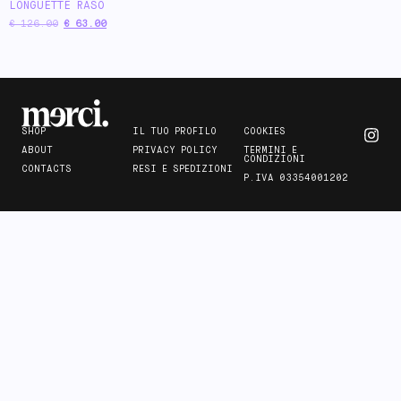
LONGUETTE RASO
€
126.00
€
63.00
SHOP
IL TUO PROFILO
COOKIES
ABOUT
PRIVACY POLICY
TERMINI E
CONDIZIONI
CONTACTS
RESI E SPEDIZIONI
P.IVA 03354001202