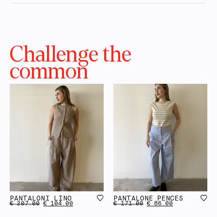
Challenge the
common
PANTALONI LINO
PANTALONE PENCES
€
207.00
€
104.00
€
171.00
€
86.00