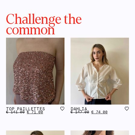
Challenge the
common
TOP PAILLETTES
DAHLIA
€
141.00
€
71.00
€
147.00
€
74.00