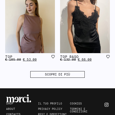
TOP
TOP RASO
€
105.00
€
53.00
€
132.00
€
66.00
SCOPRI DI PIÙ
SHOP
IL TUO PROFILO
COOKIES
ABOUT
PRIVACY POLICY
TERMINI E
CONDIZIONI
CONTACTS
RESI E SPEDIZIONI