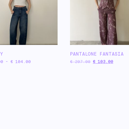
EY
PANTALONE FANTASIA
00
-
€
104.00
€
207.00
€
103.00