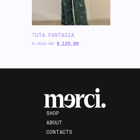
TUTA FANTASIA
€
318.00
€
159.00
SHOP
ABOUT
CONTACTS