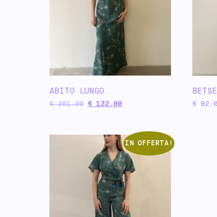
ABITO LUNGO
BETS
€
261.00
€
132.00
€
92.
IN OFFERTA!