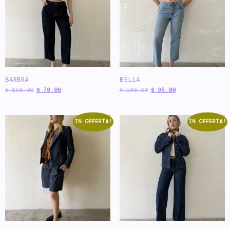
BARBRA
BELLA
€
156.00
€
78.00
€
189.00
€
95.00
IN OFFERTA!
IN OFFERTA!