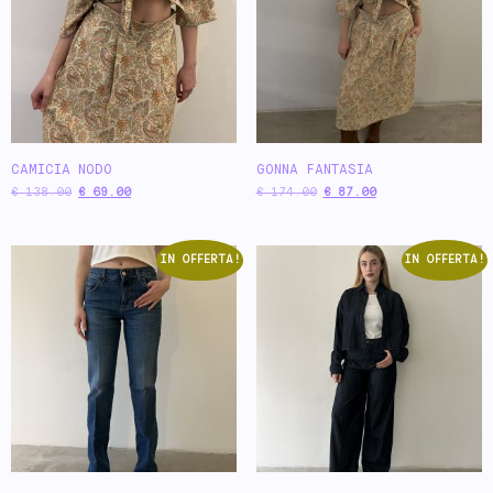
CAMICIA NODO
GONNA FANTASIA
€
138.00
€
69.00
€
174.00
€
87.00
IN OFFERTA!
IN OFFERTA!