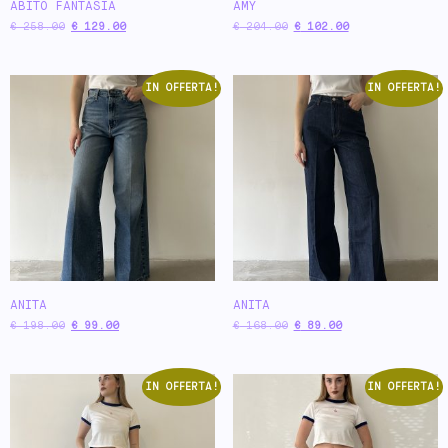
ABITO FANTASIA
AMY
€
258.00
€
129.00
€
204.00
€
102.00
IN OFFERTA!
IN OFFERTA!
ANITA
ANITA
€
198.00
€
99.00
€
168.00
€
89.00
IN OFFERTA!
IN OFFERTA!