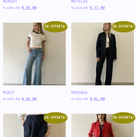
MARGOT
MATILDA
€
189.00
€
95.00
€
153.00
€
77.00
IN OFFERTA!
IN OFFERTA!
MIKEY
MIRANDA
€
189.00
€
95.00
€
162.00
€
81.00
IN OFFERTA!
IN OFFERTA!