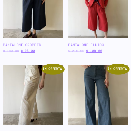
PANTALONE CROPPED
PANTALONE FLUIDO
€
189.00
€
95.00
€
216.00
€
108.00
IN OFFERTA!
IN OFFERTA!