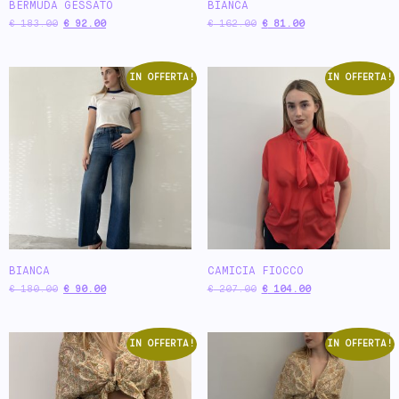
BERMUDA GESSATO
BIANCA
€
183.00
€
92.00
€
162.00
€
81.00
IN OFFERTA!
IN OFFERTA!
BIANCA
CAMICIA FIOCCO
€
180.00
€
90.00
€
207.00
€
104.00
IN OFFERTA!
IN OFFERTA!