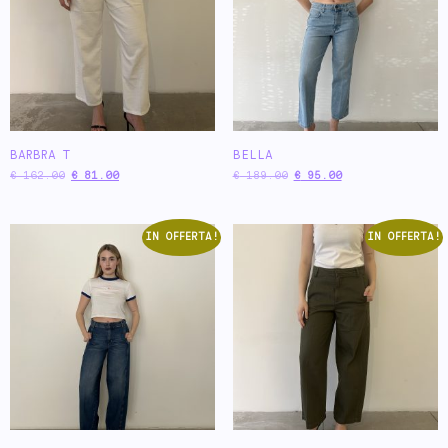
BARBRA T
BELLA
€
162.00
€
81.00
€
189.00
€
95.00
IN OFFERTA!
IN OFFERTA!