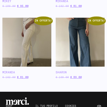
MIKEY
MIRANDA
€
189.00
€
95.00
€
162.00
€
81.00
IN OFFERTA!
IN OFFERTA!
MIRANDA
SHARON
€
162.00
€
81.00
€
168.00
€
89.00
SHOP
IL TUO PROFILO
COOKIES