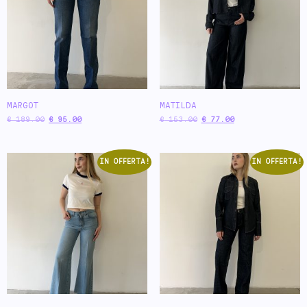
MARGOT
MATILDA
€
189.00
€
95.00
€
153.00
€
77.00
IN OFFERTA!
IN OFFERTA!