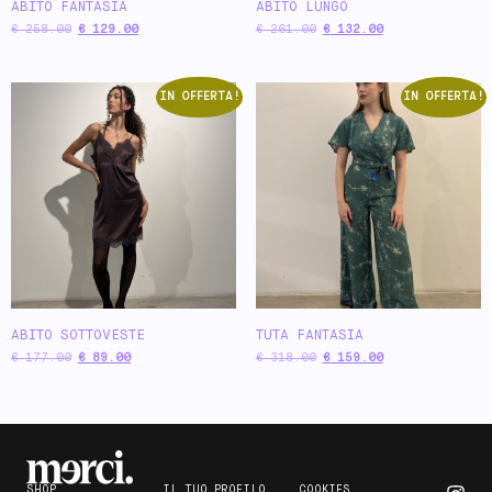
ABITO FANTASIA
ABITO LUNGO
€
258.00
€
129.00
€
261.00
€
132.00
IN OFFERTA!
IN OFFERTA!
ABITO SOTTOVESTE
TUTA FANTASIA
€
177.00
€
89.00
€
318.00
€
159.00
SHOP
IL TUO PROFILO
COOKIES